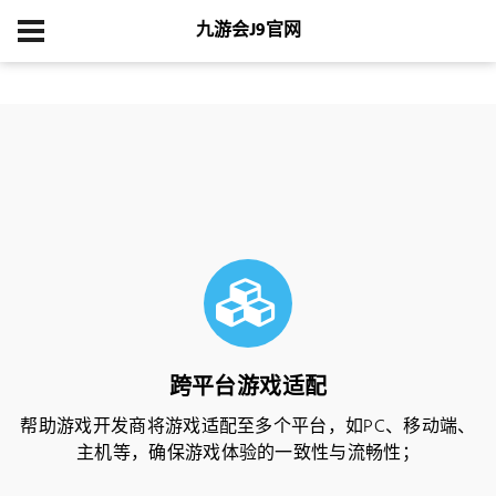
九游会J9官网
首页
Our Services
跨平台游戏适配
帮助游戏开发商将游戏适配至多个平台，如PC、移动端、
主机等，确保游戏体验的一致性与流畅性；