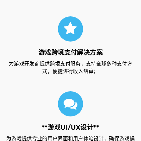
游戏跨境支付解决方案
为游戏开发商提供跨境支付服务，支持全球多种支付方
式，便捷进行收入结算；
**游戏UI/UX设计**
为游戏提供专业的用户界面和用户体验设计，确保游戏操