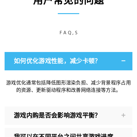
用户常见的问题
F A Q , S
如何优化游戏性能，减少卡顿？
游戏优化通常包括降低图形渲染负担、减少背景程序占用
的资源、更新驱动程序和改善网络连接等方法。
游戏内购是否会影响游戏平衡？