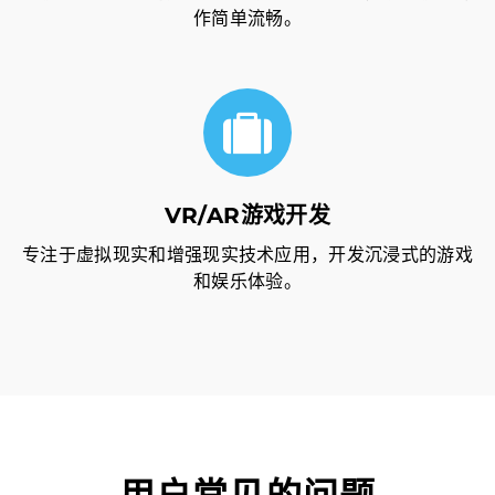
作简单流畅。
VR/AR游戏开发
专注于虚拟现实和增强现实技术应用，开发沉浸式的游戏
和娱乐体验。