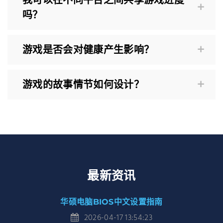
我可以在不同平台之间共享游戏进度
吗？
游戏是否会对健康产生影响？
游戏的故事情节如何设计？
最新资讯
华硕电脑BIOS中文设置指南
2026-04-17 13:54:23